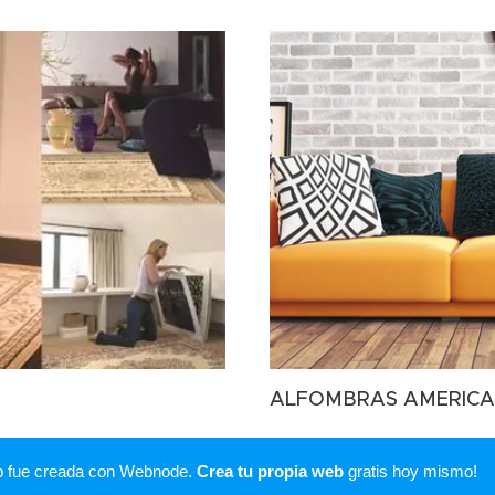
ALFOMBRAS AMERICA
b fue creada con Webnode.
Crea tu propia web
gratis hoy mismo!