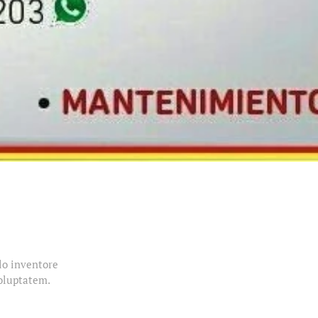
llo inventore
voluptatem.