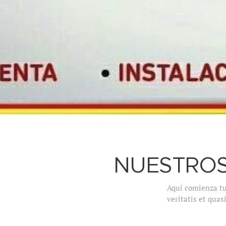
NUESTRO
Aquí comienza tu 
veritatis et qua