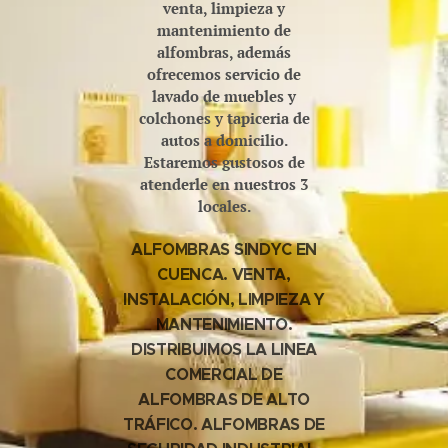
venta, limpieza y
mantenimiento de
alfombras, además
ofrecemos servicio de
lavado de muebles y
colchones y tapiceria de
autos a domicilio.
Estaremos gustosos de
atenderle en nuestros 3
locales.
ALFOMBRAS SINDYC EN
CUENCA. VENTA,
INSTALACIÓN, LIMPIEZA Y
MANTENIMIENTO.
DISTRIBUIMOS LA LINEA
COMERCIAL DE
ALFOMBRAS DE ALTO
TRÁFICO. ALFOMBRAS DE