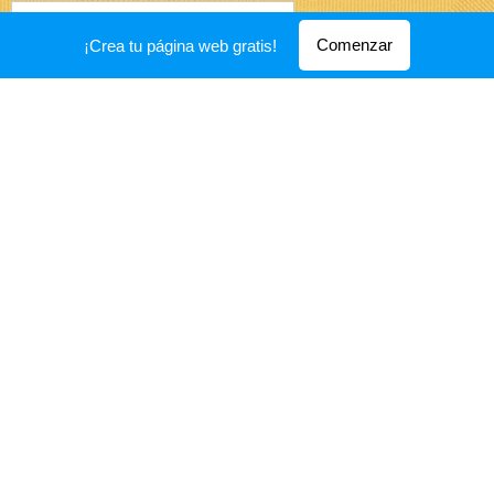
Comenzar
¡Crea tu página web gratis!
Email
Servicio solicitado
Estoy interesado/a
Consulta
Presupuesto
Mensaje